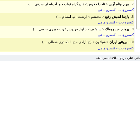
7.
بيرم بهنام آرين
< ناخدا - فرس > (بزرگراه نواب - خ. آذربايجان شرقي ... )
كنسروجات - كنسرو ماهي
8.
پارسا انديش رفيع
< محتشم > (رشت - م. انتظام ... )
كنسروجات - كنسرو ماهي
9.
پرهام صيد روماك
< شاهتون > (بلوار فردوس غرب - وزري جنوبي ... )
كنسروجات - كنسرو ماهي
10.
پروتئين ايران
< شيلتون > (خ. آزادي - خ. اسکندري شمالي ... )
كنسروجات - كنسرو ماهي
سانی کتاب مرجع اطلاعات می باشد