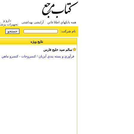
دارو و
همه بانکهاي اطلاعاتي
آرایشی بهداشتی
تجهیزات پزش
:نام شرکت
نتایج ویژه
سالم صيد خليج فارس
فرآوري و بسته بندي آبزيان
/
کنسروجات - کنسرو ماهي