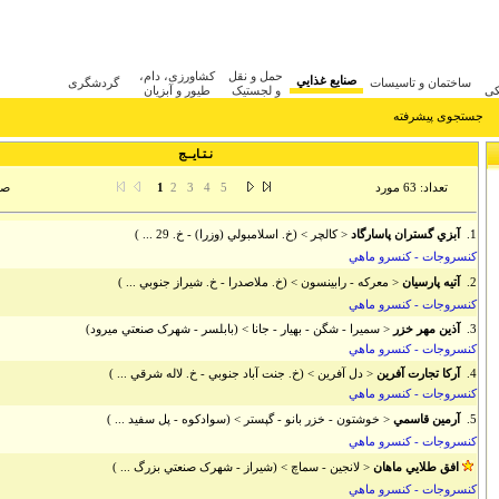
حمل و نقل
کشاورزی، دام،
صنايع غذايي
ساختمان و تاسيسات
گردشگری
کی
و لجستیک
طیور و آبزیان
جستجوی پیشرفته
نـتـایــج
تعداد: 63 مورد
صفحه
1
2
3
4
5
1.
آبزي گستران پاسارگاد
< كالچر > (خ. اسلامبولي (وزرا) - خ. 29 ... )
كنسروجات - كنسرو ماهي
2.
آتيه پارسيان
< معركه - رابينسون > (خ. ملاصدرا - خ. شيراز جنوبي ... )
كنسروجات - كنسرو ماهي
3.
آذين مهر خزر
< سميرا - شگن - بهيار - جانا > (بابلسر - شهرک صنعتي ميرود)
كنسروجات - كنسرو ماهي
4.
آركا تجارت آفرين
< دل آفرين > (خ. جنت آباد جنوبي - خ. لاله شرقي ... )
كنسروجات - كنسرو ماهي
5.
آرمين قاسمي
< خوشتون - خزر بانو - گپستر > (سوادکوه - پل سفيد ... )
كنسروجات - كنسرو ماهي
افق طلايي ماهان
< لانجين - سماچ > (شيراز - شهرک صنعتي بزرگ ... )
كنسروجات - كنسرو ماهي