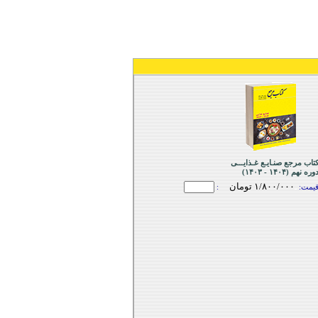
تاب مرجع صنـایـع غـذایـــی
وره نهم (١۴۰۴ - ١۴۰٣)
١/۸۰۰/۰۰۰ تومان
یمت:
ـ
: