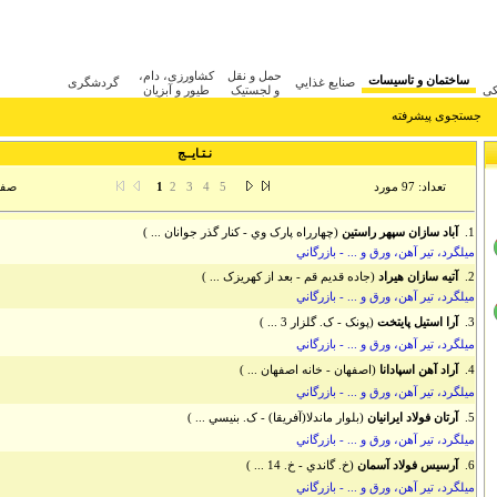
حمل و نقل
کشاورزی، دام،
ساختمان و تاسيسات
صنايع غذايي
گردشگری
کی
و لجستیک
طیور و آبزیان
جستجوی پیشرفته
نـتـایــج
تعداد: 97 مورد
صفحه 1
1
2
3
4
5
1.
آباد سازان سپهر راستين
(چهارراه پارک وي - کنار گذر جوانان ... )
ميلگرد، تير آهن، ورق و ... - بازرگاني
2.
آتيه سازان هيراد
(جاده قديم قم - بعد از کهريزک ... )
ميلگرد، تير آهن، ورق و ... - بازرگاني
3.
آرا استيل پايتخت
(پونک - ک. گلزار 3 ... )
ميلگرد، تير آهن، ورق و ... - بازرگاني
4.
آراد آهن اسپادانا
(اصفهان - خانه اصفهان ... )
ميلگرد، تير آهن، ورق و ... - بازرگاني
5.
آرتان فولاد ايرانيان
(بلوار ماندلا(آفريقا) - ک. بنيسي ... )
ميلگرد، تير آهن، ورق و ... - بازرگاني
6.
آرسيس فولاد آسمان
(خ. گاندي - خ. 14 ... )
ميلگرد، تير آهن، ورق و ... - بازرگاني