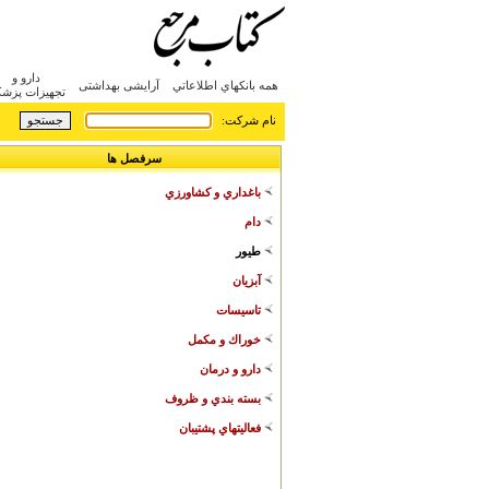
دارو و
همه بانکهاي اطلاعاتي
آرایشی بهداشتی
تجهیزات پزش
:نام شرکت
سرفصل ها
باغداري و كشاورزي
دام
طيور
آبزيان
تاسيسات
خوراك و مكمل
دارو و درمان
بسته بندي و ظروف
فعاليتهاي پشتيبان