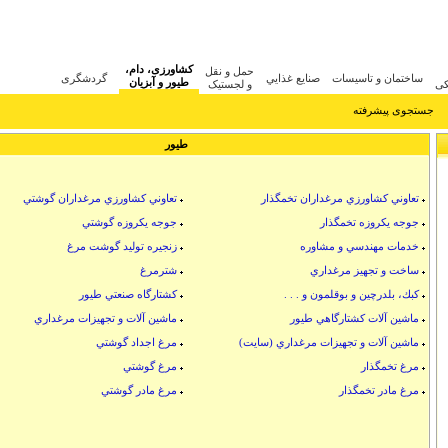
ermes evelyne replica
کشاورزی، دام،
حمل و نقل
ساختمان و تاسيسات
صنايع غذايي
گردشگری
طیور و آبزیان
کی
و لجستیک
جستجوی پیشرفته
طيور
تعاوني كشاورزي مرغداران تخمگذار
تعاوني كشاورزي مرغداران گوشتي
جوجه يكروزه تخمگذار
جوجه يكروزه گوشتي
خدمات مهندسي و مشاوره
زنجيره توليد گوشت مرغ
ساخت و تجهيز مرغداري
شترمرغ
كبك، بلدرچين و بوقلمون و . . .
كشتارگاه صنعتي طيور
ماشين آلات كشتارگاهي طيور
ماشين آلات و تجهيزات مرغداري
ماشين آلات و تجهيزات مرغداري (سايت)
مرغ اجداد گوشتي
مرغ تخمگذار
مرغ گوشتي
مرغ مادر تخمگذار
مرغ مادر گوشتي