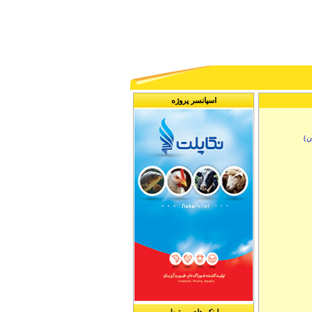
dior replica
fake louis vuitton backpack
chanel shoes replica
fake louis vuitton wallet
lo
اسپانسر پروژه
ن)