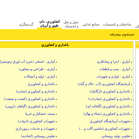
uis vuitton backpack replica
cartier love bracelet replica 1:1
cartier love ring replica
juste
کشاورزی، دام،
حمل و نقل
ساختمان و تاسيسات
صنايع غذايي
گردشگری
طیور و آبزیان
کی
و لجستیک
جستجوی پیشرفته
باغداري و كشاورزي
آبياري - اجرا و پيمانكاري
آبياري - استخر ذخيره آب (ورق ژئوممبرا
آبياري - پمپ و قطعات
آبياري - طراحي و مشاوره
آبياري - لوازم و تجهيزات
آبياري - لوله و اتصالات
آزمايشگاه كشاورزي (آب، خاك و گياه)
باغداري و كشاورزي
باغداري و كشاورزي (ارگانيك)
باغداري و كشاورزي (سايت)
باغداري و كشاورزي (صادرات)
باغداري و كشاورزي (كشت و صنعت)
باغداري و كشاورزي (گلخانه اي)
باغداري و كشاورزي (گياهان دارويي)
باغداري و كشاورزي (نشاء و نهال)
پسته، خشكبار و خرما
تجهيزات آزمايشگاه كشاورزي
تجهيزات كشاورزي (ادوات)
تجهيزات كشاورزي (ماشين آلات و ...)
تجهيزات و خدمات زنبورداري
تعاوني توليد روستايي
تعاوني روستايي (اتحاديه)