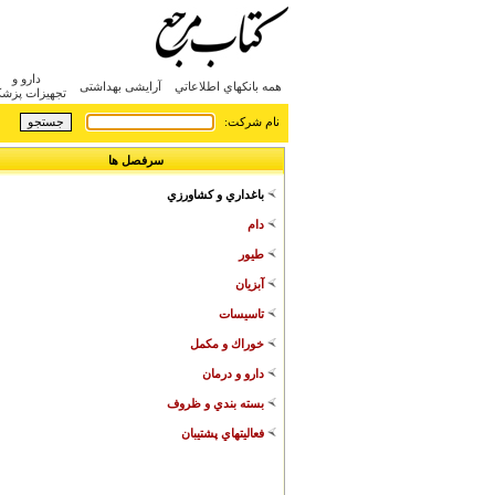
 un clou replica
hermes pas cher
louis vuitton backpack replica
louis vuitton duffle bag 
دارو و
همه بانکهاي اطلاعاتي
آرایشی بهداشتی
تجهیزات پزش
:نام شرکت
سرفصل ها
باغداري و كشاورزي
دام
طيور
آبزيان
تاسيسات
خوراك و مكمل
دارو و درمان
بسته بندي و ظروف
فعاليتهاي پشتيبان