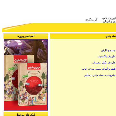
ca
اورزی، دام
گردشگری
ر و آبزیان
ته بندي
اسپانسر پروژه
جعبه و كارتن
ظروف پلاستيك
ظروف يكبار مصرف
فيلم و لفاف بسته بندي، چاپ
ملزومات بسته بندي - ساير
لینک های مرتبط