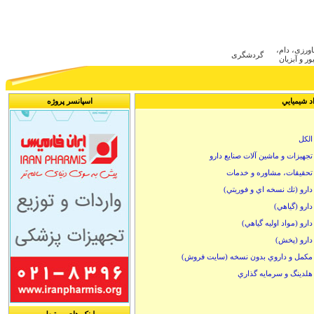
ca
اورزی، دام
گردشگری
ر و آبزیان
اد شيميايي
اسپانسر پروژه
الكل
تجهيزات و ماشين آلات صنايع دارو
تحقيقات، مشاوره و خدمات
دارو (تك نسخه اي و فوريتي)
دارو (گياهي)
دارو (مواد اوليه گياهي)
دارو (پخش)
مكمل و داروي بدون نسخه (سايت فروش)
هلدينگ و سرمايه گذاري