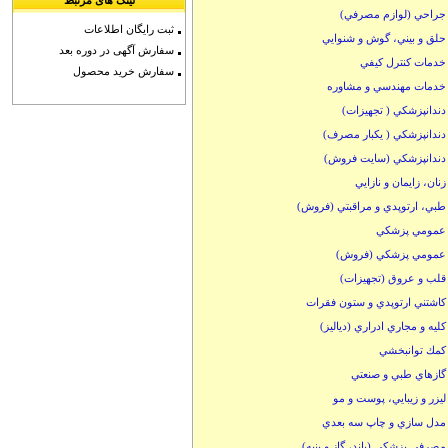
لینک های مرتبط
جراحي (لوازم مصرفي)
ثبت رایگان اطلاعات
حلق و بيني، گوش و شنوايي
سفارش آگهی در دوره بعد
خدمات كنترل كيفي
سفارش خرید محصول
خدمات مهندسي و مشاوره
دندانپزشكي ( تجهيزات)
دندانپزشكي ( يكبار مصرف)
دندانپزشكي (سايت فروش)
زنان، زايمان و نازايي
طبي، ارتوپدي و مراقبتي (فروش)
عمومي پزشكي
عمومي پزشكي (فروش)
قلب و عروق (تجهيزات)
كاشتني ارتوپدي و ستون فقرات
كليه و مجاري ادراري (دياليز)
كمك توانبخشي
گازهاي طبي و صنعتي
ليزر و زيبايي، پوست و مو
مدل سازي و چاپ سه بعدي
مصرفي پزشكي (باند، گاز و پنبه)