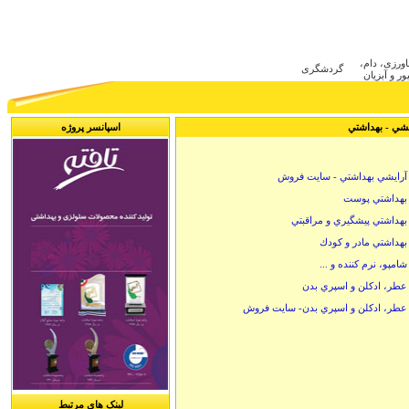
ca
اورزی، دام
گردشگری
ر و آبزیان
شي - بهداشتي
اسپانسر پروژه
آرايشي بهداشتي - سايت فروش
بهداشتي پوست
بهداشتي پيشگيري و مراقبتي
بهداشتي مادر و كودك
شامپو، نرم كننده و ...
عطر، ادكلن و اسپري بدن
عطر، ادكلن و اسپري بدن- سايت فروش
لینک های مرتبط