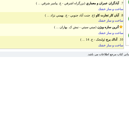
7.
آبادگران عمران و معماري
(بزرگراه اشرفي - خ. پيامبر شرقي ... )
ساخت و ساز خشك
8.
آبان كار تجارت كاو
(خ. جنت آباد جنوبي - خ. بهمني نژاد ... )
ساخت و ساز خشك
آترين سازه ويژن
(ميني سيتي - نبش ک. بهاران ... )
ساخت و ساز خشك
10.
آداك برج
(ولنجک - خ. 14 ... )
ساخت و ساز خشك
سانی کتاب مرجع اطلاعات می باشد