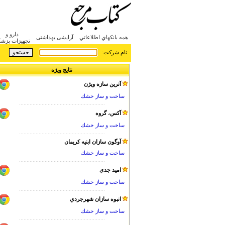
دارو و
همه بانکهاي اطلاعاتي
آرایشی بهداشتی
تجهیزات پزش
:نام شرکت
نتایج ویژه
آترين سازه ويژن
ساخت و ساز خشك
.........................................................
آكس، گروه
ساخت و ساز خشك
.........................................................
آوگون سازان ابنيه كريمان
ساخت و ساز خشك
.........................................................
اميد جدي
ساخت و ساز خشك
.........................................................
انبوه سازان شهرجردي
ساخت و ساز خشك
.........................................................