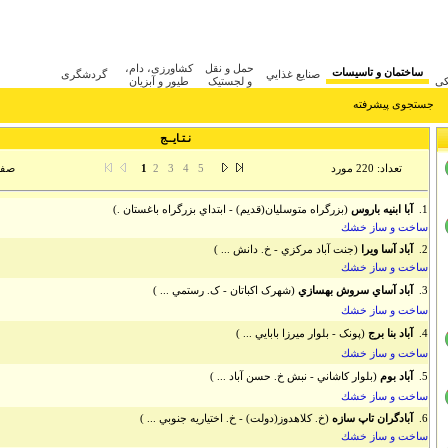
حمل و نقل
کشاورزی، دام،
ساختمان و تاسيسات
صنايع غذايي
گردشگری
کی
و لجستیک
طیور و آبزیان
جستجوی پیشرفته
نـتـایــج
تعداد: 220 مورد
صفحه 1
1
2
3
4
5
1.
آبا ابنيه باروس
(بزرگراه متوسليان(قديم) - ابتداي بزرگراه باغستان .)
ساخت و ساز خشك
2.
آباد آسا ويرا
(جنت آباد مرکزي - خ. دانش ... )
ساخت و ساز خشك
3.
آباد آساي سروش بهسازي
(شهرک اکباتان - ک. رستمي ... )
ساخت و ساز خشك
4.
آباد بنا برج
(پونک - بلوار ميرزا بابايي ... )
ساخت و ساز خشك
5.
آباد بوم
(بلوار کاشاني - نبش خ. حسن آباد ... )
ساخت و ساز خشك
6.
آبادگران تاپ سازه
(خ. کلاهدوز(دولت) - خ. اختياريه جنوبي ... )
ساخت و ساز خشك