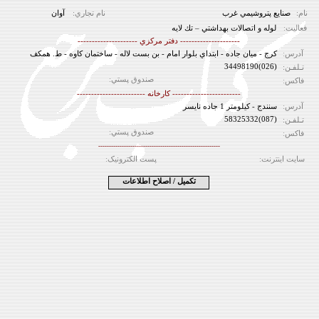
:نام
صنايع پتروشيمي غرب
:نام تجاري
آوان
:فعالیت
لوله و اتصالات بهداشتي – تك لايه
--------------------- دفتر مرکزي ---------------------
:آدرس
كرج - ميان جاده - ابتداي بلوار امام - بن بست لاله - ساختمان كاوه - ط. همكف
(026)34498190
:تـلفـن
:صندوق پستي
:فاکس
------------------------ کارخانه ------------------------
:آدرس
سنندج - كيلومتر 1 جاده نايسر
(087)58325332
:تـلفـن
:صندوق پستي
:فاکس
---------------------------------------------------------
:سايت اينترنت
:پست الکترونيک
تکمیل / اصلاح اطلاعات